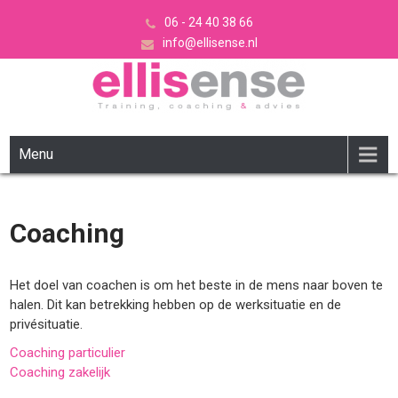
06 - 24 40 38 66
info@ellisense.nl
ELLISENSE
Training, coaching & advies
Menu
Coaching
Het doel van coachen is om het beste in de mens naar boven te
halen. Dit kan betrekking hebben op de werksituatie en de
privésituatie.
Coaching particulier
Coaching zakelijk